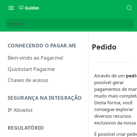
Guides
Pedido
Pedido
CONHECENDO O PAGAR.ME
Bem-vindo ao Pagar.me!
Quickstart Pagar.me
Através de um
pedi
Chaves de acesso
possível gerar
pagamentos de man
muito mais complet
SEGURANÇA NA INTEGRAÇÃO
Desta forma, você
consegue explorar
IP Allowlist
diversos recursos
exclusivos da nossa 
REGULATÓRIO
É possível criar ped