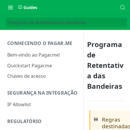
Guides
Programa de Retentativa das Bandeiras
Programa
CONHECENDO O PAGAR.ME
de
Bem-vindo ao Pagar.me!
Retentativ
Quickstart Pagar.me
a das
Chaves de acesso
Bandeiras
SEGURANÇA NA INTEGRAÇÃO
IP Allowlist
Regras
🚧
REGULATÓRIO
destinada