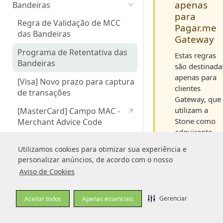
apenas
Bandeiras
para
Regra de Validação de MCC
Pagar.me
das Bandeiras
Gateway
Programa de Retentativa das
Estas regras
Bandeiras
são destinada
apenas para
[Visa] Novo prazo para captura
clientes
de transações
Gateway, que
utilizam a
[MasterCard] Campo MAC -
Stone como
Merchant Advice Code
adquirente.
[MasterCard] Campos MIT e
Utilizamos cookies para otimizar sua experiência e
Utilizamos cookies para otimizar sua experiência e
CIT
O que são
personalizar anúncios, de acordo com o nosso
personalizar anúncios, de acordo com o nosso
[Visa e Elo] Identificador de
Aviso de Cookies
Aviso de Cookies
retentativas
recorrência para assinaturas
externas
Retentativas são no
Gerenciar
Gerenciar
Aceitar todos
Aceitar todos
Apenas essenciais
Apenas essenciais
tentativas de proces
[Amex] Identificador de
uma transação de
Modelo de Negócio