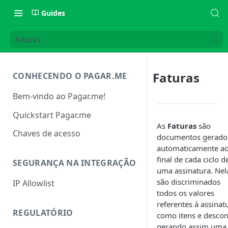
Guides
Faturas
Faturas
CONHECENDO O PAGAR.ME
Bem-vindo ao Pagar.me!
Quickstart Pagar.me
As
Faturas
são
Chaves de acesso
documentos gerado
automaticamente a
final de cada ciclo d
SEGURANÇA NA INTEGRAÇÃO
uma assinatura. Nel
são discriminados
IP Allowlist
todos os valores
referentes à assinat
REGULATÓRIO
como itens e descon
gerando assim uma