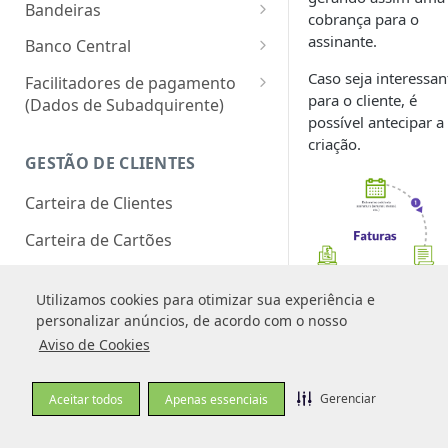
Bandeiras
cobrança para o
Regra de Validação de MCC
assinante.
Banco Central
das Bandeiras
Marketplace: Dados
Caso seja interessan
Facilitadores de pagamento
Programa de Retentativa das
Mínimos de Cadastro para
para o cliente, é
(Dados de Subadquirente)
Bandeiras
Recebedores
possível antecipar a
Novo Campo "Legal_name"
criação.
[Visa] Novo prazo para captura
Resolução 264/346: Interface
para Sublojistas
GESTÃO DE CLIENTES
de transações
para Recebedor
Envio de MCC em Cadastro de
Carteira de Clientes
[MasterCard] Campo MAC -
Sublojistas CPF
Merchant Advice Code
Carteira de Cartões
Endereço do SubMerchant
[MasterCard] Campos MIT e
Card Updater
Identificação de Casa de
CIT
Utilizamos cookies para otimizar sua experiência e
Utilizamos cookies para otimizar sua experiência e
Câmbio nas Transações
Saiba mais sobre
personalizar anúncios, de acordo com o nosso
personalizar anúncios, de acordo com o nosso
[Visa e Elo] Identificador de
PAGAMENTOS
faturas através de n
Aviso de Cookies
Aviso de Cookies
recorrência para assinaturas
API Reference
!
Pedido
externas
Gerenciar
Gerenciar
Aceitar todos
Aceitar todos
Apenas essenciais
Apenas essenciais
Cobrança
[Amex] Identificador de
Updated
4 months 
Modelo de Negócio
Multimeios