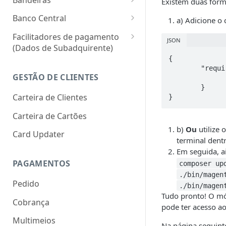
Existem duas form
Regra de Validação de MCC
Banco Central
a) Adicione o
das Bandeiras
Marketplace: Dados
Facilitadores de pagamento
JSON
Programa de Retentativa das
Mínimos de Cadastro para
(Dados de Subadquirente)
Bandeiras
Recebedores
{

Novo Campo "Legal_name"
	"require": {

[Visa] Novo prazo para captura
Resolução 264/346: Interface
para Sublojistas
GESTÃO DE CLIENTES
		"pagarme/pagarme-magento2-module":"^
de transações
para Recebedor
	}

Envio de MCC em Cadastro de
Carteira de Clientes
}
[MasterCard] Campo MAC -
Sublojistas CPF
Merchant Advice Code
Carteira de Cartões
Endereço do SubMerchant
b)
Ou
utilize
[MasterCard] Campos MIT e
Card Updater
Identificação de Casa de
terminal dent
CIT
Câmbio nas Transações
Em seguida, a
[Visa e Elo] Identificador de
PAGAMENTOS
composer up
recorrência para assinaturas
./bin/magen
Pedido
externas
./bin/magen
Tudo pronto! O mód
Cobrança
[Amex] Identificador de
pode ter acesso a
Modelo de Negócio
Multimeios
Na página seguint