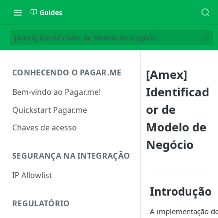
Guides
[Amex] Identificador de Modelo de Negócio
[Amex]
CONHECENDO O PAGAR.ME
Identificad
Bem-vindo ao Pagar.me!
or de
Quickstart Pagar.me
Modelo de
Chaves de acesso
Negócio
SEGURANÇA NA INTEGRAÇÃO
IP Allowlist
Introdução
REGULATÓRIO
A implementação do