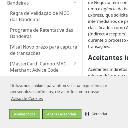
de Negócio tem com
Bandeiras
uma exigência da b
Regra de Validação de MCC
Express, que solicita
das Bandeiras
intermediários de 
classificados como A
Programa de Retentativa das
(Indirect Acceptors)
Bandeiras
durante o processo 
transações.
[Visa] Novo prazo para captura
de transações
Aceitantes i
[MasterCard] Campo MAC -
Aceitantes Indiretos
Merchant Advice Code
intermediários de 
[MasterCard] Campos MIT e
conectam com os adq
Utilizamos cookies para otimizar sua experiência e
Utilizamos cookies para otimizar sua experiência e
CIT
realização de pagam
personalizar anúncios, de acordo com o nosso
personalizar anúncios, de acordo com o nosso
finais. Os modelos d
[Visa e Elo] Identificador de
Aviso de Cookies
Aviso de Cookies
como Aceitantes Ind
recorrência para assinaturas
externas
Provedores d
Gerenciar
Gerenciar
Aceitar todos
Aceitar todos
Apenas essenciais
Apenas essenciais
(Bill Payment 
[Amex] Identificador de
ou plataformas
Modelo de Negócio