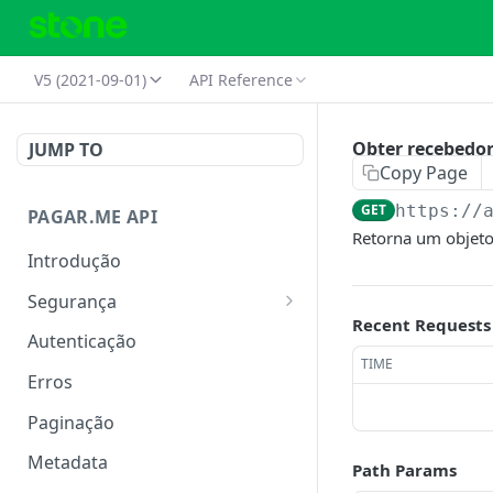
V5 (2021-09-01)
API Reference
Obter recebedo
JUMP TO
Copy Page
GET
https://
PAGAR.ME API
Retorna um objeto
Introdução
Segurança
Recent Requests
IP Allowlist
Autenticação
TIME
Rate Limit
Erros
Paginação
Metadata
Path Params