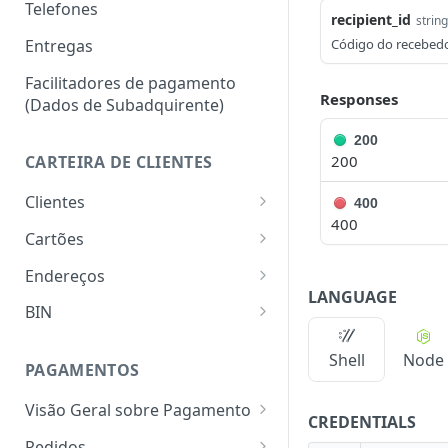
Telefones
recipient_id
string
Entregas
Código do recebedo
Facilitadores de pagamento
Responses
(Dados de Subadquirente)
200
200
CARTEIRA DE CLIENTES
Clientes
400
400
Criar cliente
POST
Cartões
Obter cliente
Criar cartão
POST
GET
Endereços
LANGUAGE
Editar cliente
Obter cartão
Criar endereço
POST
PUT
GET
BIN
Listar clientes
Listar cartão
Obter endereço
Obter informações do
GET
GET
GET
GET
Shell
Node
BIN
PAGAMENTOS
Editar cartão
Editar endereço
PUT
PUT
Visão Geral sobre Pagamento
Excluir cartão
Listar endereços
DEL
GET
CREDENTIALS
Cartão de crédito
Pedidos