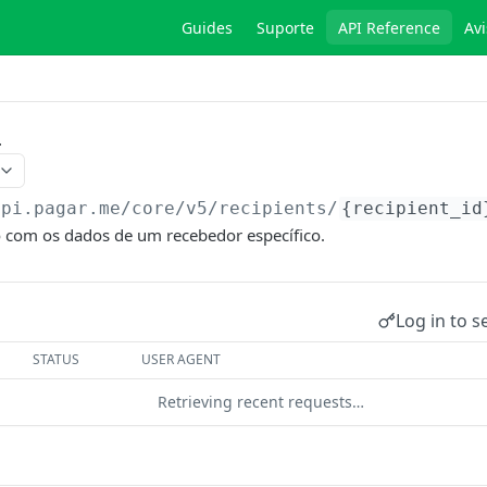
Guides
Suporte
API Reference
Avi
r
api.pagar.me/core/v5
/recipients/
{recipient_id
 com os dados de um recebedor específico.
Log in to s
STATUS
USER AGENT
Retrieving recent requests…