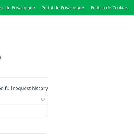
so de Privacidade
Portal de Privacidade
Política de Cookies
}
ee full request history