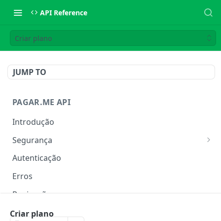
API Reference
Criar plano
JUMP TO
PAGAR.ME API
Introdução
Segurança
IP Allowlist
Autenticação
Rate Limit
Erros
Paginação
Metadata
Criar plano