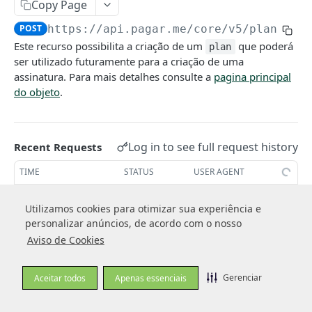
Copy Page
Telefones
POST
https://api.pagar.me/core/v5
/plans
Entregas
Este recurso possibilita a criação de um
que poderá
plan
ser utilizado futuramente para a criação de uma
Facilitadores de pagamento (Dados de
assinatura. Para mais detalhes consulte a
pagina principal
Subadquirente)
do objeto
.
CARTEIRA DE CLIENTES
Log in to see full request history
Recent Requests
Clientes
Criar cliente
POST
TIME
STATUS
USER AGENT
Cartões
Obter cliente
Criar cartão
POST
GET
Endereços
Retrieving recent requests…
Utilizamos cookies para otimizar sua experiência e
Utilizamos cookies para otimizar sua experiência e
Editar cliente
Obter cartão
Criar endereço
POST
PUT
GET
personalizar anúncios, de acordo com o nosso
personalizar anúncios, de acordo com o nosso
BIN
Body Params
Aviso de Cookies
Aviso de Cookies
Listar clientes
Listar cartão
Obter endereço
Obter informações do BIN
GET
GET
GET
GET
PAGAMENTOS
name
string
required
Editar cartão
Editar endereço
PUT
PUT
Gerenciar
Gerenciar
Aceitar todos
Aceitar todos
Apenas essenciais
Apenas essenciais
Nome do plano. Max: 64 caracteres.
Visão Geral sobre Pagamento
Excluir cartão
Listar endereços
DEL
GET