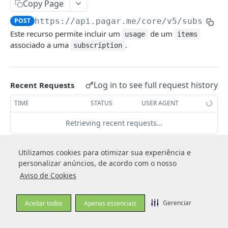
Copy Page
Telefones
POST
https://api.pagar.me/core/v5
/subscrip
Entregas
Este recurso permite incluir um
de um
usage
items
associado a uma
.
subscription
Facilitadores de pagamento (Dados de
Subadquirente)
Log in to see full request history
Recent Requests
CARTEIRA DE CLIENTES
TIME
STATUS
USER AGENT
Clientes
Criar cliente
Retrieving recent requests…
POST
Cartões
Obter cliente
Criar cartão
POST
GET
Endereços
Path Params
Utilizamos cookies para otimizar sua experiência e
Utilizamos cookies para otimizar sua experiência e
Editar cliente
Obter cartão
Criar endereço
POST
PUT
GET
personalizar anúncios, de acordo com o nosso
personalizar anúncios, de acordo com o nosso
BIN
subscription_id
string
required
Aviso de Cookies
Aviso de Cookies
Listar clientes
Listar cartão
Obter endereço
Obter informações do BIN
GET
GET
GET
GET
Código da assinatura.
PAGAMENTOS
Formato:
.
sub_XXXXXXXXXXXXXXXX
Editar cartão
Editar endereço
PUT
PUT
Gerenciar
Gerenciar
Aceitar todos
Aceitar todos
Apenas essenciais
Apenas essenciais
Visão Geral sobre Pagamento
item_id
Excluir cartão
Listar endereços
string
required
DEL
GET
Código do item da assinatura.