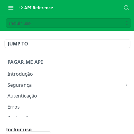
API Reference
Incluir uso
JUMP TO
PAGAR.ME API
Introdução
Segurança
IP Allowlist
Autenticação
Rate Limit
Erros
Paginação
Metadata
Incluir uso