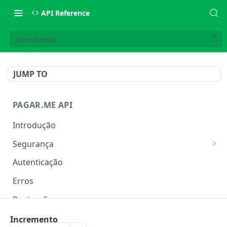
API Reference
Incremento
JUMP TO
PAGAR.ME API
Introdução
Segurança
IP Allowlist
Autenticação
Rate Limit
Erros
Paginação
Metadata
Incremento