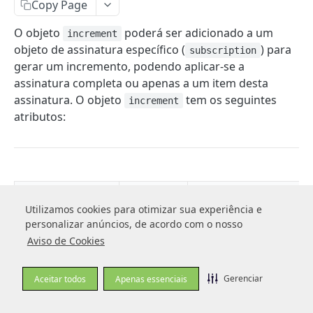
Copy Page
Telefones
O objeto
poderá ser adicionado a um
increment
Entregas
objeto de assinatura específico (
) para
subscription
Facilitadores de pagamento (Dados de
gerar um incremento, podendo aplicar-se a
Subadquirente)
assinatura completa ou apenas a um item desta
assinatura. O objeto
tem os seguintes
increment
atributos:
CARTEIRA DE CLIENTES
Clientes
Criar cliente
POST
Cartões
Obter cliente
Criar cartão
Atributos
Tipo
Descrição
POST
GET
Endereços
Utilizamos cookies para otimizar sua experiência e
Utilizamos cookies para otimizar sua experiência e
Código do incremen
Editar cliente
Obter cartão
Criar endereço
POST
PUT
GET
personalizar anúncios, de acordo com o nosso
personalizar anúncios, de acordo com o nosso
BIN
string
Formato:
id
Aviso de Cookies
Aviso de Cookies
Listar clientes
Listar cartão
Obter endereço
Obter informações do BIN
GET
GET
GET
GET
inc_XXXXXXXXXXXX
PAGAMENTOS
Editar cartão
Editar endereço
PUT
PUT
integer
Valor do increment
value
Gerenciar
Gerenciar
Aceitar todos
Aceitar todos
Apenas essenciais
Apenas essenciais
Visão Geral sobre Pagamento
Excluir cartão
Listar endereços
Tipo do incremento
DEL
GET