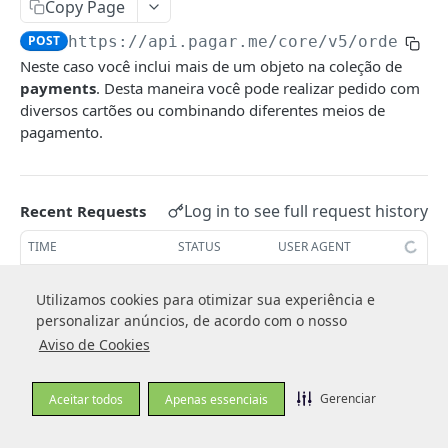
Copy Page
Telefones
POST
https://api.pagar.me/core/v5
/orders
Entregas
Neste caso você inclui mais de um objeto na coleção de
payments
. Desta maneira você pode realizar pedido com
Facilitadores de pagamento (Dados de
diversos cartões ou combinando diferentes meios de
Subadquirente)
pagamento.
CARTEIRA DE CLIENTES
Log in to see full request history
Recent Requests
Clientes
Criar cliente
POST
TIME
STATUS
USER AGENT
Cartões
Obter cliente
Criar cartão
POST
GET
Endereços
Retrieving recent requests…
Utilizamos cookies para otimizar sua experiência e
Utilizamos cookies para otimizar sua experiência e
Editar cliente
Obter cartão
Criar endereço
POST
PUT
GET
personalizar anúncios, de acordo com o nosso
personalizar anúncios, de acordo com o nosso
BIN
Aviso de Cookies
Aviso de Cookies
Listar clientes
Listar cartão
Obter endereço
Obter informações do BIN
MULTIMEIOS DEVEM TER SEUS
GET
GET
GET
GET
🚧
VALORES DISCRIMINADOS
PAGAMENTOS
Editar cartão
Editar endereço
PUT
PUT
SEPARADAMENTE
Gerenciar
Gerenciar
Aceitar todos
Aceitar todos
Apenas essenciais
Apenas essenciais
Visão Geral sobre Pagamento
Excluir cartão
Listar endereços
DEL
GET
Portanto, cada objeto dentro
deverá
payments