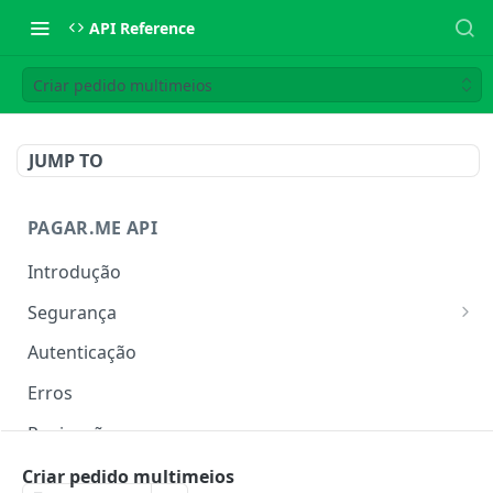
API Reference
Criar pedido multimeios
JUMP TO
PAGAR.ME API
Introdução
Segurança
IP Allowlist
Autenticação
Rate Limit
Erros
Paginação
Metadata
Criar pedido multimeios