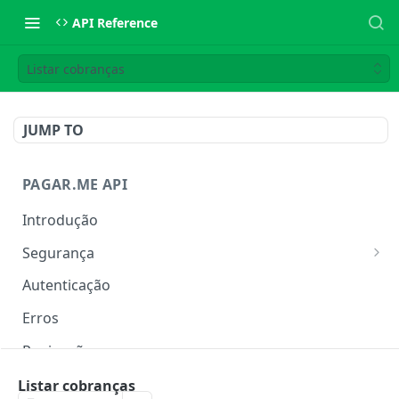
API Reference
Listar cobranças
JUMP TO
PAGAR.ME API
Introdução
Segurança
IP Allowlist
Autenticação
Rate Limit
Erros
Paginação
Metadata
Listar cobranças