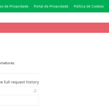
so de Privacidade
Portal de Privacidade
Política de Cookies
inaturas.
ee full request history