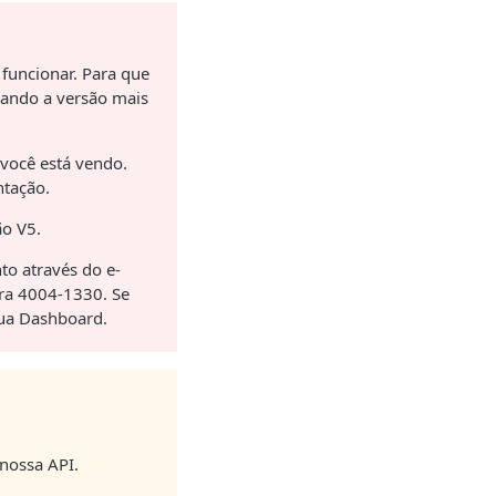
 funcionar. Para que
sando a versão mais
 você está vendo.
ntação.
ão V5.
to através do e-
ara 4004-1330. Se
sua Dashboard.
 nossa API.