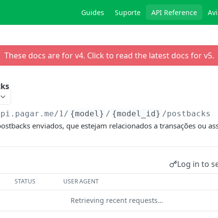
Guides
Suporte
API Reference
Avi
These docs are for v
4
. Click to read the latest docs for v
5
.
cks
api.pagar.me/1
/
{model}
/
{model_id}
/postbacks
ostbacks enviados, que estejam relacionados a transações ou ass
Log in to s
STATUS
USER AGENT
Retrieving recent requests…