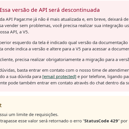
Essa versão de API será descontinuada
da API Pagar.me já não é mais atualizada e, em breve, deixará de
ssa vender sem problemas, você precisa realizar sua integração u
ossa API, a V5.
perior esquerdo da tela é indicado qual versão da documentação
ta onde indica a versão e altere para a V5 para acessar a docume
 cliente, precisa realizar obrigatoriamente a migração para a vers
dúvidas, basta entrar em contato com o nosso time de atendimen
ndo a sua dúvida para
[email protected]
e por telefone, ligando p
liente pode também entrar em contato através do chat dentro da 
t
ssui um limite de requisições.
trapasse esse valor será retornado o erro “
StatusCode 429
” por