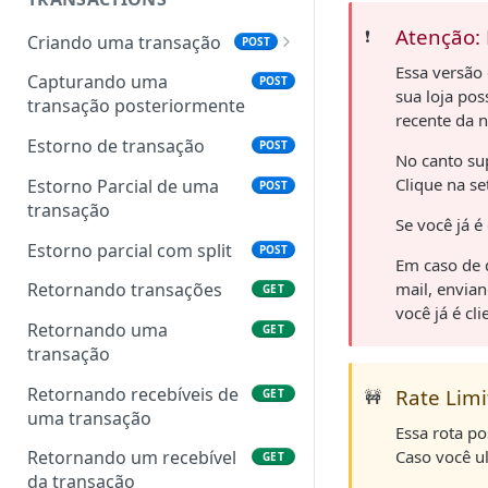
Atenção: 
❗️
Criando uma transação
POST
Essa versão 
Objeto transaction (transação)
Capturando uma
POST
sua loja po
transação posteriormente
Objeto billing (dados de
recente da n
cobrança)
Estorno de transação
POST
No canto su
Objeto shipping (dados de
Clique na se
Estorno Parcial de uma
POST
envio)
transação
Se você já é
Objeto items (itens)
Estorno parcial com split
POST
Em caso de 
Objeto address (endereço)
mail, envia
Retornando transações
GET
você já é c
Objeto documents
Retornando uma
GET
(documentos)
transação
Status das transações
Retornando recebíveis de
Rate Limi
GET
🚧
uma transação
Essa rota po
Caso você ul
Retornando um recebível
GET
da transação