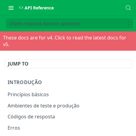
API Reference
Objeto-resposta Balance operation
These docs are for v
4
. Click to read the latest docs for
v
5
.
JUMP TO
INTRODUÇÃO
Princípios básicos
Ambientes de teste e produção
Códigos de resposta
Erros