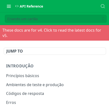
API Reference
Criando um cartão
These docs are for v
4
. Click to read the latest docs for
v
5
.
JUMP TO
INTRODUÇÃO
Princípios básicos
Ambientes de teste e produção
Códigos de resposta
Erros