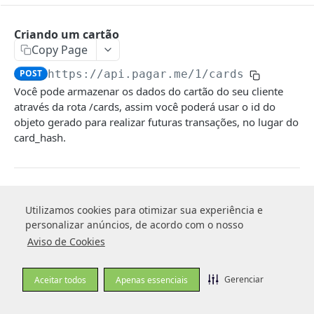
TRANSACTIONS
Criando um cartão
Criando uma transação
Copy Page
POST
Objeto transaction (transação)
POST
https://api.pagar.me/1
/cards
Capturando uma transação posteriormente
POST
Você pode armazenar os dados do cartão do seu cliente
Objeto billing (dados de cobrança)
Estorno de transação
POST
através da rota /cards, assim você poderá usar o id do
Objeto shipping (dados de envio)
objeto gerado para realizar futuras transações, no lugar do
Estorno Parcial de uma transação
POST
card_hash.
Objeto items (itens)
Estorno parcial com split
POST
Objeto address (endereço)
Retornando transações
GET
Log in to see full request history
Recent Requests
Objeto documents (documentos)
Retornando uma transação
GET
Utilizamos cookies para otimizar sua experiência e
Utilizamos cookies para otimizar sua experiência e
TIME
STATUS
USER AGENT
Status das transações
personalizar anúncios, de acordo com o nosso
personalizar anúncios, de acordo com o nosso
Retornando recebíveis de uma transação
GET
Aviso de Cookies
Aviso de Cookies
Retrieving recent requests…
Retornando um recebível da transação
GET
Gerenciar
Gerenciar
Retornando histórico de uma transação
Aceitar todos
Aceitar todos
Apenas essenciais
Apenas essenciais
GET
Atenção: Essa versão de API será
❗️
Tipos de operações
Notificando cliente sobre boleto a ser pago
POST
descontinuada