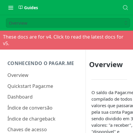
Guides
Overview
These docs are for v
4
. Click to read the latest docs for
v
5
.
Overview
CONHECENDO O PAGAR.ME
Overview
Quickstart Pagar.me
O saldo da Pagar.me
Dashboard
compilado de todos
valores que passar
Índice de conversão
pela sua conta Paga
Índice de chargeback
sendo dividido em 
valores: "a receber",
Chaves de acesso
"disponível" e