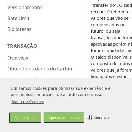
"transferido". O sal
Versionamento
receber é referente 
Rate Limit
valores que vão ser
compensados no
Bibliotecas
futuro, ou seja
transações que for
aprovadas porém n
TRANSAÇÃO
foram liquidadas ai
O saldo disponível s
Overview
composto de todos 
Obtendo os dados do Cartão
valores que já fora
liquidados e estão
Cartão de crédito
disponíveis na cont
Utilizamos cookies para otimizar sua experiência e
Utilizamos cookies para otimizar sua experiência e
Pagar.me. Por fim o
Boleto bancário
personalizar anúncios, de acordo com o nosso
personalizar anúncios, de acordo com o nosso
saldo transferido irá
Score Pagar.me
Aviso de Cookies
Aviso de Cookies
representar o mont
que já foi liquidado 
Usando Metadata
transferido para um
Gerenciar
Gerenciar
Aceitar todos
Aceitar todos
Apenas essenciais
Apenas essenciais
conta bancária.
Autorização e captura