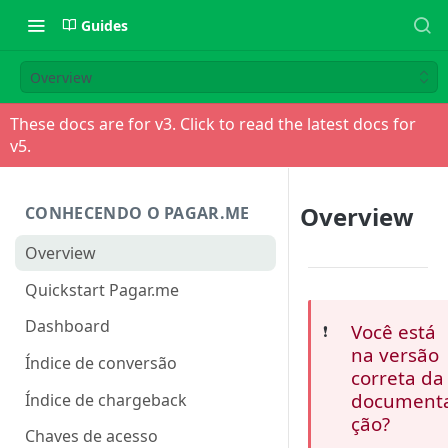
Guides
Overview
These docs are for v
3
. Click to read the latest docs for
v
5
.
Overview
CONHECENDO O PAGAR.ME
Overview
Quickstart Pagar.me
Dashboard
Você está
❗️
na versão
Índice de conversão
correta da
document
Índice de chargeback
ção?
Chaves de acesso