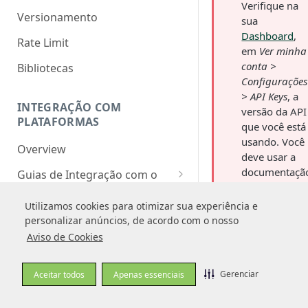
Verifique na
Versionamento
sua
Dashboard
,
Rate Limit
em
Ver minha
conta >
Bibliotecas
Configurações
> API Keys
, a
INTEGRAÇÃO COM
versão da API
PLATAFORMAS
que você está
usando. Você
Overview
deve usar a
documentaçã
Guias de Integração com o
corresponden
Pagar.me
e. Para saber
Utilizamos cookies para otimizar sua experiência e
Utilizamos cookies para otimizar sua experiência e
WBuy
mais, veja:
personalizar anúncios, de acordo com o nosso
personalizar anúncios, de acordo com o nosso
TRANSAÇÃO
Versionament
Aviso de Cookies
Aviso de Cookies
o
.
Overview
Gerenciar
Gerenciar
Aceitar todos
Aceitar todos
Apenas essenciais
Apenas essenciais
Obtendo os dados do Cartão
1. Explicand
o Pagar.me
Cartão de crédito