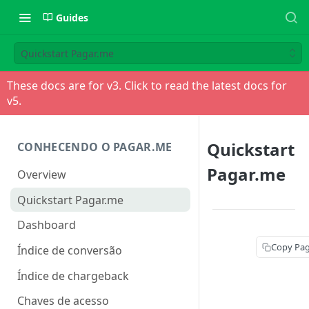
Guides
Quickstart Pagar.me
These docs are for v
3
. Click to read the latest docs for
v
5
.
Quickstart
CONHECENDO O PAGAR.ME
Pagar.me
Overview
Quickstart Pagar.me
Dashboard
Copy Pa
Índice de conversão
Índice de chargeback
Chaves de acesso