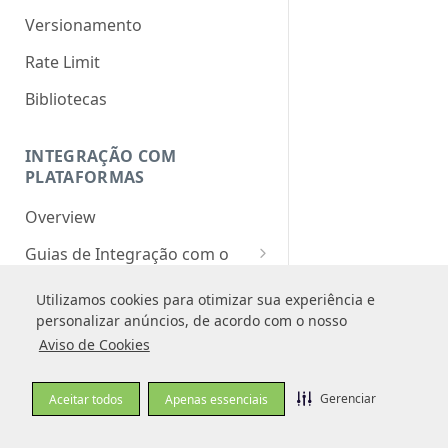
Versionamento
Rate Limit
Bibliotecas
INTEGRAÇÃO COM
PLATAFORMAS
Overview
Guias de Integração com o
Pagar.me
Utilizamos cookies para otimizar sua experiência e
Utilizamos cookies para otimizar sua experiência e
WBuy
personalizar anúncios, de acordo com o nosso
personalizar anúncios, de acordo com o nosso
TRANSAÇÃO
Aviso de Cookies
Aviso de Cookies
Overview
Gerenciar
Gerenciar
Aceitar todos
Aceitar todos
Apenas essenciais
Apenas essenciais
Obtendo os dados do Cartão
Cartão de crédito