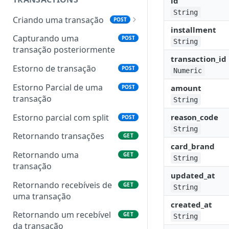
id
String
Criando uma transação
POST
installment
Objeto Transação
Capturando uma
POST
String
transação posteriormente
Status das transações
transaction_id
Estorno de transação
POST
Numeric
Estorno Parcial de uma
amount
POST
transação
String
Estorno parcial com split
reason_code
POST
String
Retornando transações
GET
card_brand
Retornando uma
GET
String
transação
updated_at
Retornando recebíveis de
GET
String
uma transação
created_at
Retornando um recebível
GET
String
da transação