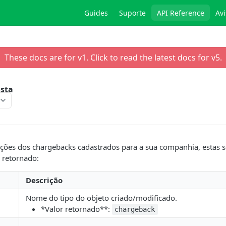
Guides
Suporte
API Reference
Avi
These docs are for v
1
. Click to read the latest docs for v
5
.
osta
ções dos chargebacks cadastrados para a sua companhia, estas 
 retornado:
Descrição
Nome do tipo do objeto criado/modificado.
*Valor retornado**:
chargeback