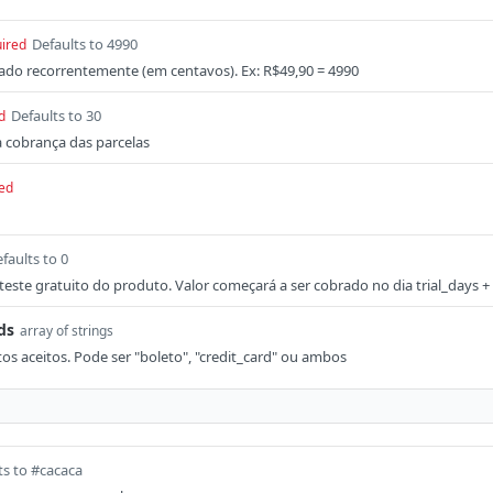
Defaults to 4990
ired
ado recorrentemente (em centavos). Ex: R$49,90 = 4990
Defaults to 30
d
a cobrança das parcelas
ed
faults to 0
 teste gratuito do produto. Valor começará a ser cobrado no dia trial_days +
ds
array of strings
s aceitos. Pode ser "boleto", "credit_card" ou ambos
ts to #cacaca