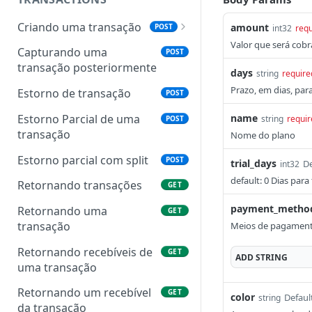
Criando uma transação
amount
POST
int32
requ
Valor que será cobr
Objeto Transação
Capturando uma
POST
transação posteriormente
Status das transações
days
string
require
Prazo, em dias, par
Estorno de transação
POST
Estorno Parcial de uma
name
string
requir
POST
transação
Nome do plano
Estorno parcial com split
POST
trial_days
De
int32
default: 0 Dias para
Retornando transações
GET
payment_metho
Retornando uma
GET
transação
Meios de pagamento
Retornando recebíveis de
GET
ADD
STRING
uma transação
Retornando um recebível
GET
color
Defaul
string
da transação