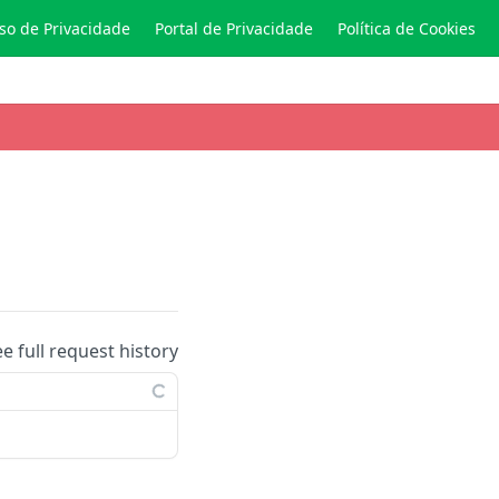
so de Privacidade
Portal de Privacidade
Política de Cookies
ee full request history