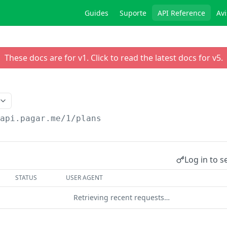
Guides
Suporte
API Reference
Avi
These docs are for v
1
. Click to read the latest docs for v
5
.
/api.pagar.me/1
/plans
Log in to s
STATUS
USER AGENT
Retrieving recent requests…