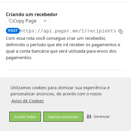
TRANSACTIONS
Criando um recebedor
Criando uma transação
Copy Page
POST
Objeto Transação
POST
https://api.pagar.me/1
/recipients
Capturando uma transação posteriormente
POST
Com essa rota você consegue criar um recebedor,
Status das transações
Estorno de transação
POST
definindo o período que ele irá receber os pagamentos e
qual a conta bancária que será utilizada para envio dos
Estorno Parcial de uma transação
POST
pagamentos.
Estorno parcial com split
POST
Retornando transações
GET
Log in to see full request history
Recent Requests
Retornando uma transação
GET
Utilizamos cookies para otimizar sua experiência e
Utilizamos cookies para otimizar sua experiência e
TIME
STATUS
USER AGENT
personalizar anúncios, de acordo com o nosso
personalizar anúncios, de acordo com o nosso
Retornando recebíveis de uma transação
GET
Aviso de Cookies
Aviso de Cookies
Retrieving recent requests…
Retornando um recebível da transação
GET
Gerenciar
Gerenciar
Retornando histórico de uma transação
Aceitar todos
Aceitar todos
Apenas essenciais
Apenas essenciais
GET
Recebedores inativos
❗️
Tipos de operações
Notificando cliente sobre boleto a ser pago
POST