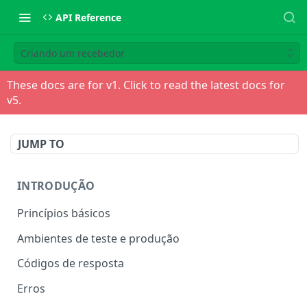
API Reference
Criando um recebedor
These docs are for v
1
. Click to read the latest docs for
v
5
.
JUMP TO
INTRODUÇÃO
Princípios básicos
Ambientes de teste e produção
Códigos de resposta
Erros