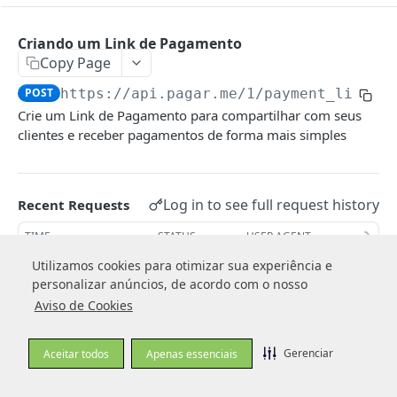
TRANSACTIONS
Criando um Link de Pagamento
Criando uma transação
Copy Page
POST
Objeto Transação
POST
https://api.pagar.me/1
/payment_links
Capturando uma transação posteriormente
POST
Crie um Link de Pagamento para compartilhar com seus
Status das transações
Estorno de transação
POST
clientes e receber pagamentos de forma mais simples
Estorno Parcial de uma transação
POST
Estorno parcial com split
POST
Log in to see full request history
Recent Requests
Retornando transações
GET
TIME
STATUS
USER AGENT
Retornando uma transação
GET
Utilizamos cookies para otimizar sua experiência e
Utilizamos cookies para otimizar sua experiência e
Retrieving recent requests…
personalizar anúncios, de acordo com o nosso
personalizar anúncios, de acordo com o nosso
Retornando recebíveis de uma transação
GET
Aviso de Cookies
Aviso de Cookies
Retornando um recebível da transação
GET
Expiração
🚧
Gerenciar
Gerenciar
Retornando histórico de uma transação
Aceitar todos
Aceitar todos
Apenas essenciais
Apenas essenciais
GET
Existem duas formas de definir quando um Link
Tipos de operações
de Pagamento irá expirar:
expires_at
e
Notificando cliente sobre boleto a ser pago
POST