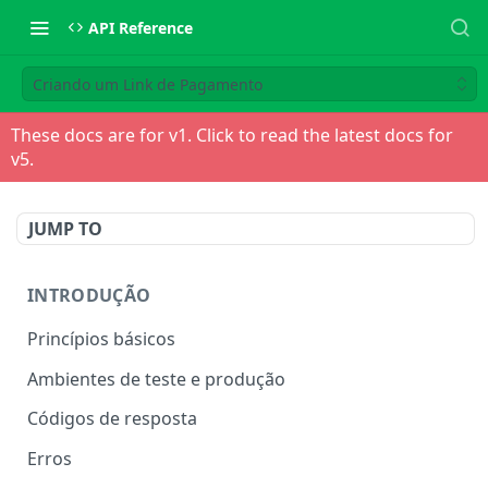
API Reference
Criando um Link de Pagamento
These docs are for v
1
. Click to read the latest docs for
v
5
.
JUMP TO
INTRODUÇÃO
Princípios básicos
Ambientes de teste e produção
Códigos de resposta
Erros