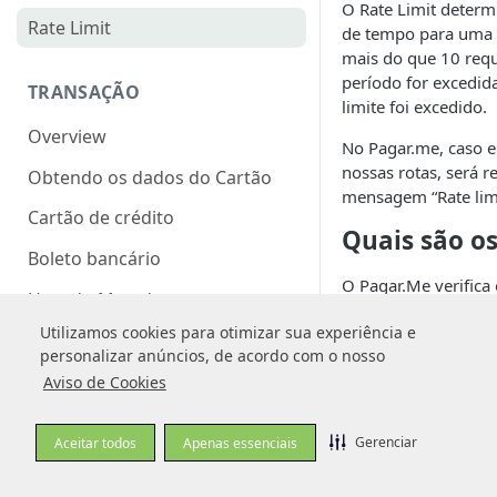
O Rate Limit determ
Rate Limit
de tempo para uma d
mais do que 10 requ
período for excedid
TRANSAÇÃO
limite foi excedido.
Overview
No Pagar.me, caso e
nossas rotas, será 
Obtendo os dados do Cartão
mensagem “Rate limi
Cartão de crédito
Quais são os
Boleto bancário
O Pagar.Me verifica
Usando Metadata
Minuto
Utilizamos cookies para otimizar sua experiência e
Utilizamos cookies para otimizar sua experiência e
Autorização e captura
Segundo
personalizar anúncios, de acordo com o nosso
personalizar anúncios, de acordo com o nosso
Sendo assim, é poss
Estorno
Aviso de Cookies
Aviso de Cookies
acordo com a quant
Gerenciar
Gerenciar
INTEGRAÇÃO VIA CHECKOUT
Aceitar todos
Aceitar todos
Apenas essenciais
Apenas essenciais
Rota
Overview