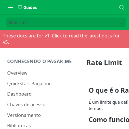
Guides
Rate Limit
These docs are for v
1
. Click to read the latest docs for
v
5
.
Rate Limit
CONHECENDO O PAGAR.ME
Overview
Quickstart Pagar.me
O que é o Ra
Dashboard
É um limite que def
Chaves de acesso
tempo.
Versionamento
Como funcion
Bibliotecas