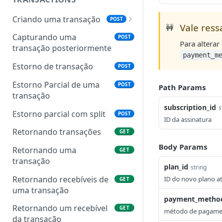
Criando uma transação
POST
Vale ress
🚧
Objeto transaction (transação)
Capturando uma
POST
Para alterar
transação posteriormente
Objeto billing (dados de
payment_m
cobrança)
Estorno de transação
POST
Objeto shipping (dados de
Estorno Parcial de uma
POST
Path Params
envio)
transação
subscription_id
s
Objeto items (itens)
Estorno parcial com split
POST
ID da assinatura
Objeto address (endereço)
Retornando transações
GET
Objeto documents
Body Params
Retornando uma
GET
(documentos)
transação
plan_id
string
Status das transações
Retornando recebíveis de
ID do novo plano at
GET
uma transação
payment_metho
Retornando um recebível
GET
método de pagamento
da transação