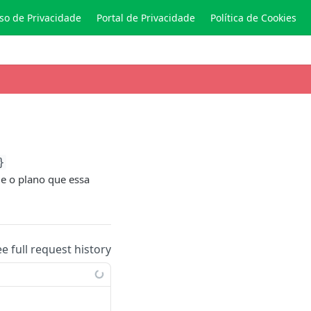
so de Privacidade
Portal de Privacidade
Política de Cookies
}
e o plano que essa
ee full request history