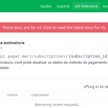
Guides
Suporte
API Reference
Avi
These docs are for v
3
. Click to read the latest docs for v
5
.
a assinatura
api.pagar.me/1
/subscriptions/
{subscription_id
sinatura, você pode atualizar os dados do método do pagamento 
elada.
Log in to s
STATUS
USER AGENT
Retrieving recent requests…