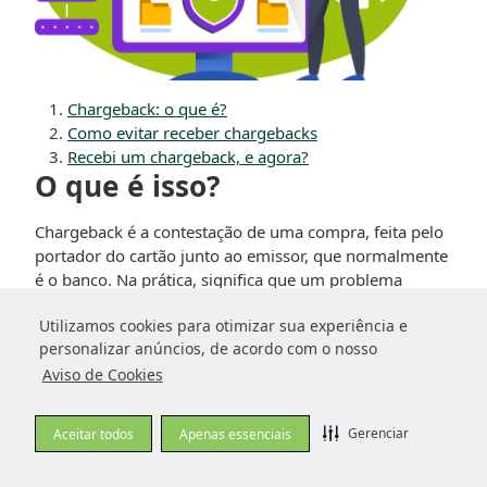
Chargeback: o que é?
Como evitar receber chargebacks
Recebi um chargeback, e agora?
O que é isso?
Chargeback é a contestação de uma compra, feita pelo
portador do cartão junto ao emissor, que normalmente
é o banco. Na prática, significa que um problema
aconteceu no meio do caminho e o comprador pediu
Utilizamos cookies para otimizar sua experiência e
Utilizamos cookies para otimizar sua experiência e
ao banco o seu dinheiro de volta.
personalizar anúncios, de acordo com o nosso
personalizar anúncios, de acordo com o nosso
Esse problema pode ser:
Aviso de Cookies
Aviso de Cookies
Desacordo comercial
Gerenciar
Gerenciar
Aceitar todos
Aceitar todos
Apenas essenciais
Apenas essenciais
Ocorre normalmente quando há um imprevisto na
entrega ou o produto recebido não condiz com o que